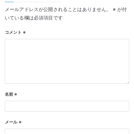
ー
え
メールアドレスが公開されることはありません。
※
が付
る』
シ
いている欄は必須項目です
DVD
ョ
視
コメント
※
聴・
ン
意
見
交
換
会
へ
の
名前
※
メール
※