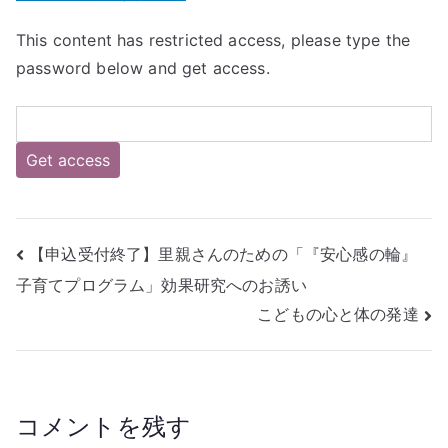
了
This content has restricted access, please type the
し
password below and get access.
ま
し
た】
『発
達
障
害
の
投
【申込受付終了】里親さんのための「『安心感の輪』
こ
子育てプログラム」効果研究へのお誘い
稿
ど
こどもの心と体の発達
も
ナ
の
育
ビ
ち
ゲ
を
コメントを残す
支