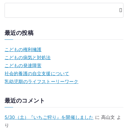
検
索
最近の投稿
こどもの権利擁護
こどもの病気と対処法
こどもの発達障害
社会的養護の自立支援について
乳幼児期のライフストーリーワーク
最近のコメント
5/30（土）『いちご狩り』を開催しました
に
高山文
よ
り