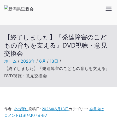
内
容
新潟県里親
を
ス
会
キ
【終了しました】『発達障害のこど
ッ
もの育ちを支える』DVD視聴・意見
プ
交換会
ホーム
2026年
6月
13日
【終了しました】『発達障害のこどもの育ちを支える』
DVD視聴・意見交換会
作者:
小出守仁
投稿日:
2026年6月13日
カテゴリー:
会員向け
【終
コメントはまだありません