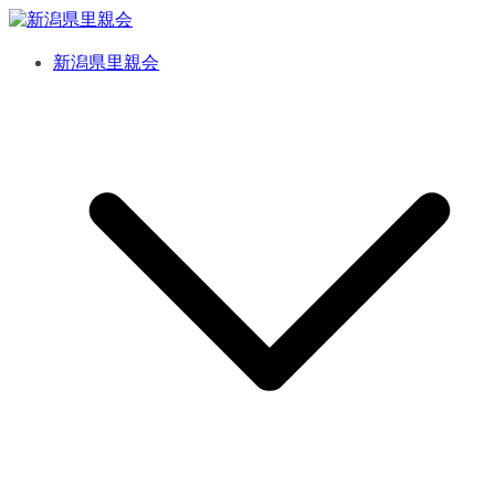
内
容
新潟県里親会
新潟県里親会
を
ス
キ
ッ
プ