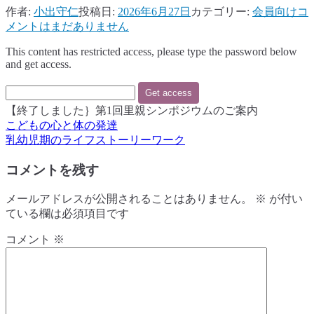
【
作者:
小出守仁
投稿日:
2026年6月27日
カテゴリー:
会員向け
コ
了
メントはまだありません
し
This content has restricted access, please type the password below
ま
and get access.
し
た
第
【終了しました｝第1回里親シンポジウムのご案内
1
こどもの心と体の発達
投
回
乳幼児期のライフストーリーワーク
里
稿
親
コメントを残す
ナ
シ
ン
ビ
メールアドレスが公開されることはありません。
※
が付い
ポ
ている欄は必須項目です
ジ
ゲ
ウ
ー
コメント
※
ム
の
シ
ご
ョ
案
内
ン